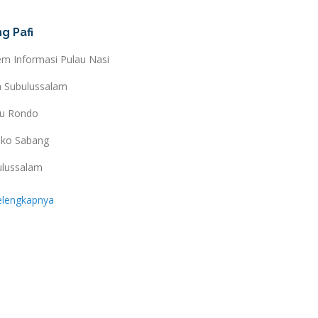
g Pafi
em Informasi Pulau Nasi
a Subulussalam
au Rondo
ko Sabang
ulussalam
elengkapnya