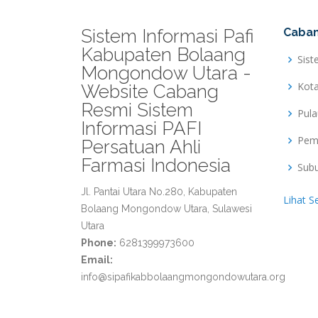
Sistem Informasi Pafi
Caban
Kabupaten Bolaang
Sist
Mongondow Utara -
Kot
Website Cabang
Resmi Sistem
Pul
Informasi PAFI
Pem
Persatuan Ahli
Farmasi Indonesia
Sub
Jl. Pantai Utara No.280, Kabupaten
Lihat S
Bolaang Mongondow Utara, Sulawesi
Utara
Phone:
6281399973600
Email:
info@sipafikabbolaangmongondowutara.org